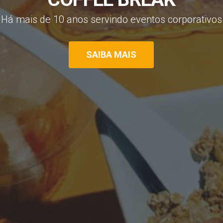
H
á
m
a
i
s
d
e
1
0
a
n
o
s
s
e
r
v
i
n
d
o
e
v
e
n
t
o
s
c
o
r
p
o
r
a
t
i
v
o
s
SAIBA MAIS