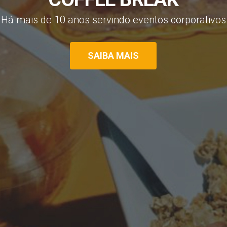
H
á
m
a
i
s
d
e
1
0
a
n
o
s
s
e
r
v
i
n
d
o
e
v
e
n
t
o
s
c
o
r
p
o
r
a
t
i
v
o
s
SAIBA MAIS