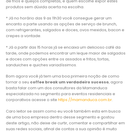
de frios e queijos completas, e quem escolhe expor estes
produtos sem dúvida acerta na escolha.
* Já no horário das 9 as 11h30 você consegue gerar um
encanto a parte usando as opções de serviço de brunch,
com refrigerantes, salgados e doces, ovos mexidos, bacon e
crepes a vontade.
* Já a partir das 15 horas já se encaixa um delicioso café da
tarde, onde podemos encontrar um leque maior de salgados
e doces com opções entre os assados e fritos, tortas,
sanduiches e quiches variadíssimos.
Bom agora você já tem uma boa primeira noção de como
tornar o seu
coffee break um verdadeiro sucesso
, agora
basta falar com um dos consultores da Mamanduca
especializada no segmento para eventos residenciais e
corporativos acesse o site
https://mamanduca.com.br
.
Caro leitor se assim como eu você também esta em busca
de uma boa empresa dentro desse segmento e gostou
deste artigo, não deixe de curtir, comentar e compartilhar em
suas redes sociais, afinal de contas a sua opinião é muito