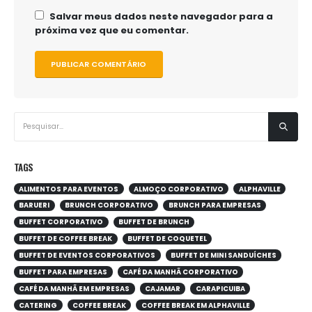
Salvar meus dados neste navegador para a
próxima vez que eu comentar.
TAGS
ALIMENTOS PARA EVENTOS
ALMOÇO CORPORATIVO
ALPHAVILLE
BARUERI
BRUNCH CORPORATIVO
BRUNCH PARA EMPRESAS
BUFFET CORPORATIVO
BUFFET DE BRUNCH
BUFFET DE COFFEE BREAK
BUFFET DE COQUETEL
BUFFET DE EVENTOS CORPORATIVOS
BUFFET DE MINI SANDUÍCHES
BUFFET PARA EMPRESAS
CAFÉ DA MANHÃ CORPORATIVO
CAFÉ DA MANHÃ EM EMPRESAS
CAJAMAR
CARAPICUIBA
CATERING
COFFEE BREAK
COFFEE BREAK EM ALPHAVILLE