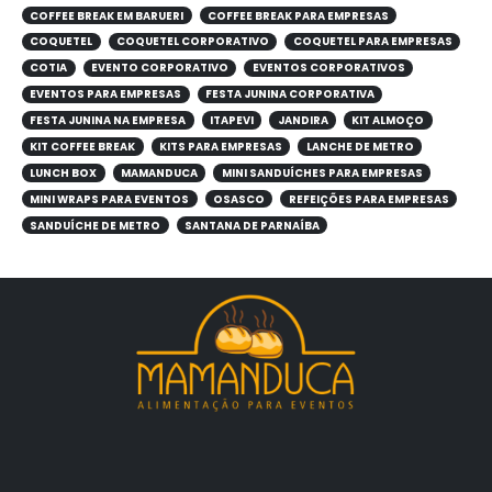
COFFEE BREAK EM BARUERI
COFFEE BREAK PARA EMPRESAS
COQUETEL
COQUETEL CORPORATIVO
COQUETEL PARA EMPRESAS
COTIA
EVENTO CORPORATIVO
EVENTOS CORPORATIVOS
EVENTOS PARA EMPRESAS
FESTA JUNINA CORPORATIVA
FESTA JUNINA NA EMPRESA
ITAPEVI
JANDIRA
KIT ALMOÇO
KIT COFFEE BREAK
KITS PARA EMPRESAS
LANCHE DE METRO
LUNCH BOX
MAMANDUCA
MINI SANDUÍCHES PARA EMPRESAS
MINI WRAPS PARA EVENTOS
OSASCO
REFEIÇÕES PARA EMPRESAS
SANDUÍCHE DE METRO
SANTANA DE PARNAÍBA