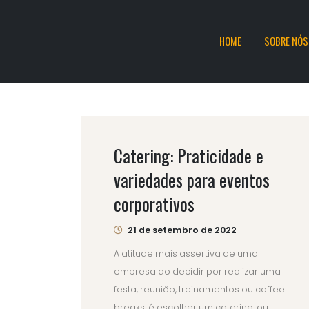
HOME
SOBRE NÓS
Catering: Praticidade e
variedades para eventos
corporativos
21 de setembro de 2022
A atitude mais assertiva de uma
empresa ao decidir por realizar uma
festa, reunião, treinamentos ou coffee
breaks, é escolher um catering, ou