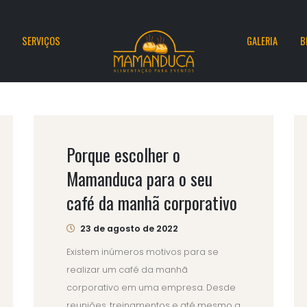
SERVIÇOS
GALERIA
B
Porque escolher o
Mamanduca para o seu
café da manhã corporativo
23 de agosto de 2022
Existem inúmeros motivos para se
realizar um café da manhã
corporativo em uma empresa. Desde
reuniões, treinamentos e até mesmo a