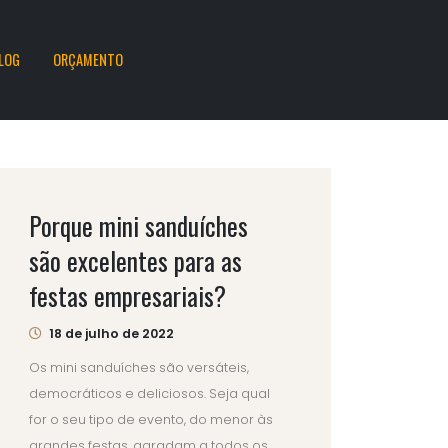
LOG
ORÇAMENTO
Porque mini sanduíches
são excelentes para as
festas empresariais?
18 de julho de 2022
Os mini sanduíches são versáteis,
democráticos e deliciosos. Seja qual
for o seu tipo de evento, do menor às
grandes festas, agradam a todos os