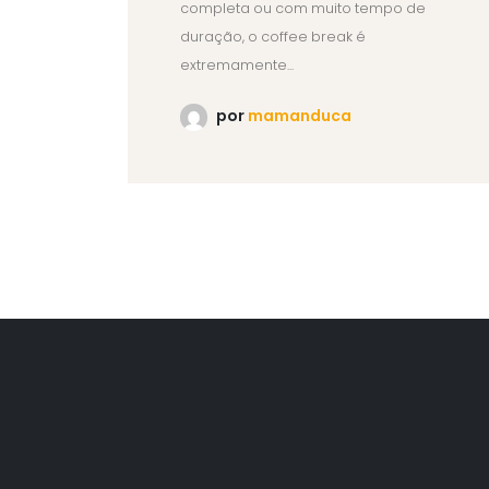
completa ou com muito tempo de
duração, o coffee break é
extremamente...
por
mamanduca